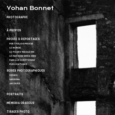
Yohan Bonnet
PHOTOGRAPHE
À PROPOS
PRESSE & REPORTAGES
PORTFOLIOS PRESSE
LE MONDE
LE FIGARO MAGAZINE
LE PARISIEN WEEK-END
FAMILLE CHRÉTIENNE
PUBLICATIONS
SERIES PHOTOGRAPHIQUES
CEDRIC
SABRINA
JACQUES
PORTRAITS
MEMORIA ORADOUR
TIRAGES PHOTO